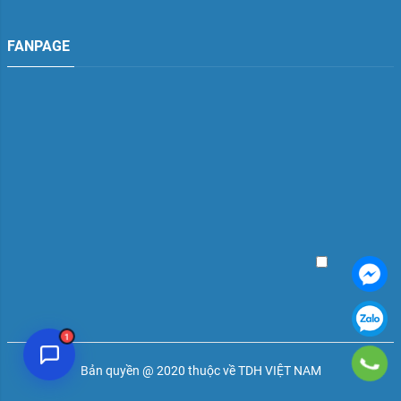
FANPAGE
TDH Việt Nam
Đang hoạt động
TDH Việt Nam
"tư vấn"
Facebook
Zalo
📞 Gọi ngay
1
Bản quyền @ 2020 thuộc về TDH VIỆT NAM