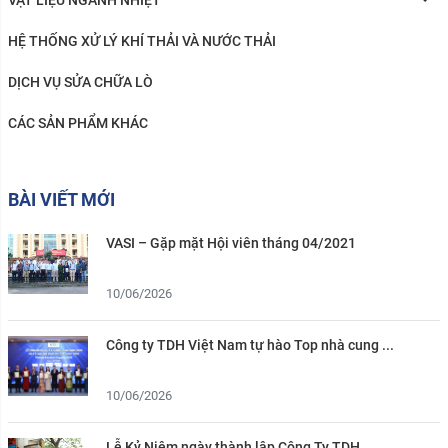
VẬT LIỆU NGÀNH NHIỆT
HỆ THỐNG XỬ LÝ KHÍ THẢI VÀ NƯỚC THẢI
DỊCH VỤ SỬA CHỮA LÒ
CÁC SẢN PHẨM KHÁC
BÀI VIẾT MỚI
VASI – Gặp mặt Hội viên tháng 04/2021
10/06/2026
Công ty TDH Việt Nam tự hào Top nhà cung ...
10/06/2026
Lễ Kỷ Niệm ngày thành lập Công Ty TDH ...