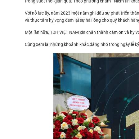
trong suốt thời gian qua. Theo phương châm ""Niềm tin kh
Với nỗ lực ấy, năm 2023 một năm ghi dấu sự phát triển thà
và thực tâm hy vọng đem lại sự hài lòng cho quý khách hàn
Một lần nữa, TDH VIỆT NAM xin chân thành cảm ơn và hy vọn
Cùng xem lại những khoảnh khắc đáng nhớ trong ngày lễ k