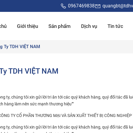
0967469838
quangbt@tdhv
chủ
Giới thiệu
Sản phẩm
Dịch vụ
Tin tức
ông Ty TDH VIỆT NAM
g Ty TDH VIỆT NAM
 ty, chúng tôi xin gửi lời tri ân tới các quý khách hàng, quý đối tác đã 
ách hàng làm nên sức mạnh thương hiệu""
ập CÔNG TY CỔ PHẦN THƯƠNG MẠI VÀ SẢN XUẤT THIẾT BỊ CÔNG NGHIỆP
 ty, chúng tôi xin gửi lời tri ân tới các quý khách hàng, quý đối tác đã 