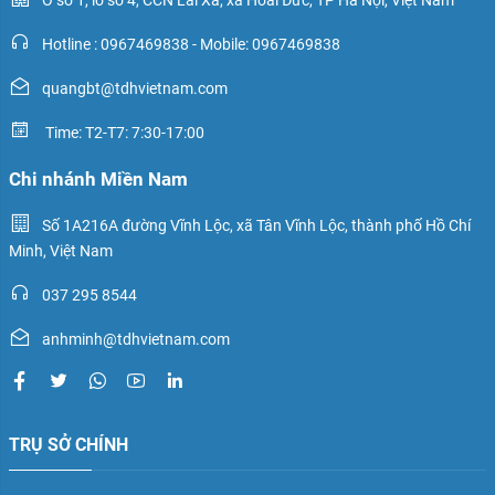
Ô số 1, lô số 4, CCN Lai Xá, xã Hoài Đức, TP Hà Nội, Việt Nam
Hotline : 0967469838 - Mobile: 0967469838
quangbt@tdhvietnam.com
Time: T2-T7: 7:30-17:00
Chi nhánh Miền Nam
Số 1A216A đường Vĩnh Lộc, xã Tân Vĩnh Lộc, thành phố Hồ Chí
Minh, Việt Nam
037 295 8544
anhminh@tdhvietnam.com
TRỤ SỞ CHÍNH