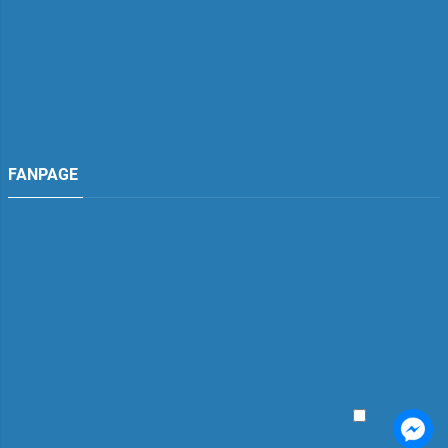
FANPAGE
TDH Việt Nam
Đang hoạt động
TDH Việt Nam
"tư vấn"