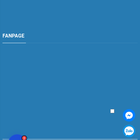
FANPAGE
TDH Việt Nam
Đang hoạt động
TDH Việt Nam
"tư vấn"
Facebook
Zalo
📞 Gọi ngay
1