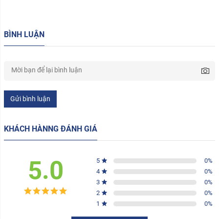
BÌNH LUẬN
Gửi bình luận
KHÁCH HÀNNG ĐÁNH GIÁ
5.0
5
0
%
4
0
%
3
0
%
2
0
%
1
0
%