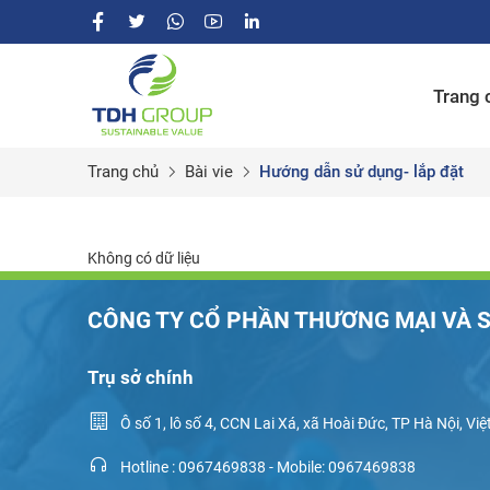
Trang 
Trang chủ
Bài vie
Hướng dẫn sử dụng- lắp đặt
Không có dữ liệu
CÔNG TY CỔ PHẦN THƯƠNG MẠI VÀ S
Trụ sở chính
Ô số 1, lô số 4, CCN Lai Xá, xã Hoài Đức, TP Hà Nội, Vi
Hotline : 0967469838 - Mobile: 0967469838