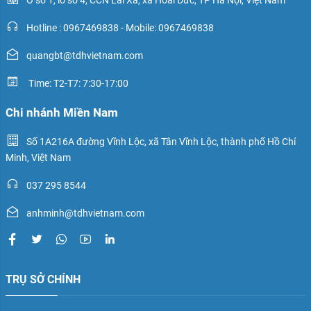
Ô số 1, lô số 4, CCN Lai Xá, xã Hoài Đức, TP Hà Nội, Việt Nam
Hotline : 0967469838 - Mobile: 0967469838
quangbt@tdhvietnam.com
Time: T2-T7: 7:30-17:00
Chi nhánh Miền Nam
Số 1A216A đường Vĩnh Lộc, xã Tân Vĩnh Lộc, thành phố Hồ Chí
Minh, Việt Nam
037 295 8544
anhminh@tdhvietnam.com
TRỤ SỞ CHÍNH