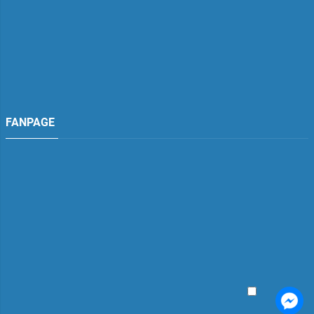
FANPAGE
TDH Việt Nam
Đang hoạt động
TDH Việt Nam
"tư vấn"