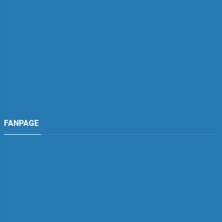
FANPAGE
TDH Việt Nam
Đang hoạt động
TDH Việt Nam
"tư vấn"