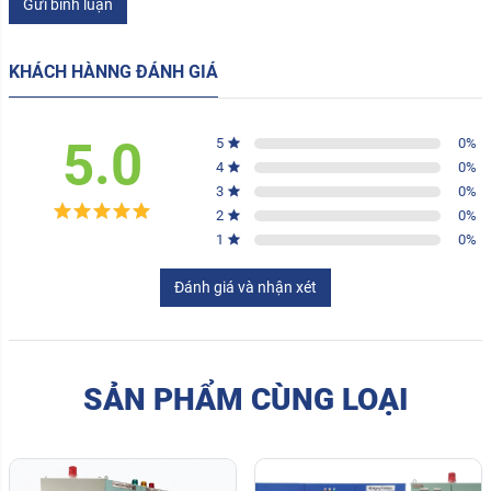
Gửi bình luận
KHÁCH HÀNNG ĐÁNH GIÁ
5.0
5
0
%
4
0
%
3
0
%
2
0
%
1
0
%
Đánh giá và nhận xét
SẢN PHẨM CÙNG LOẠI