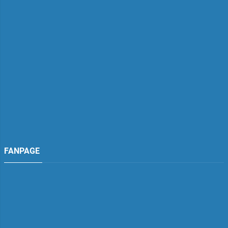
FANPAGE
TDH Việt Nam
Đang hoạt động