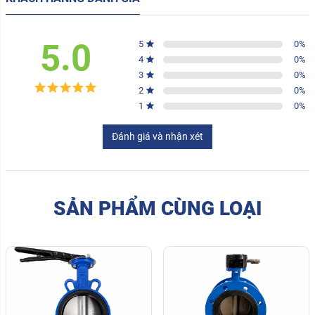
5.0
5
0
%
4
0
%
3
0
%
2
0
%
1
0
%
Đánh giá và nhận xét
SẢN PHẨM CÙNG LOẠI