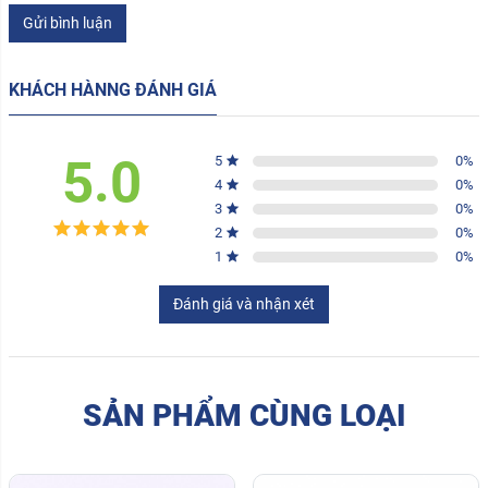
Gửi bình luận
KHÁCH HÀNNG ĐÁNH GIÁ
5.0
5
0
%
4
0
%
3
0
%
2
0
%
1
0
%
Đánh giá và nhận xét
SẢN PHẨM CÙNG LOẠI